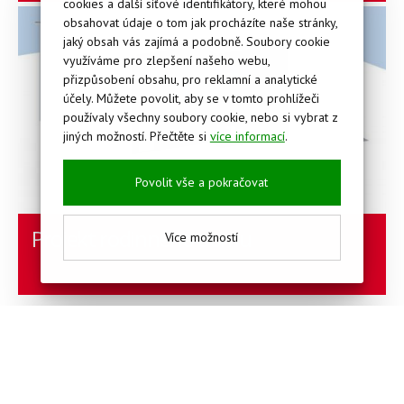
cookies a další síťové identifikátory, které mohou
obsahovat údaje o tom jak procházíte naše stránky,
jaký obsah vás zajímá a podobně. Soubory cookie
využíváme pro zlepšení našeho webu,
přizpůsobení obsahu, pro reklamní a analytické
účely. Můžete povolit, aby se v tomto prohlížeči
používaly všechny soubory cookie, nebo si vybrat z
jiných možností. Přečtěte si
více informací
.
Povolit vše a pokračovat
Projekt rodinného domu
Více možností