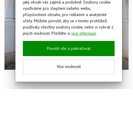
jaký obsah vás zajímá a podobně. Soubory cookie
využíváme pro zlepšení našeho webu,
přizpůsobení obsahu, pro reklamní a analytické
účely. Můžete povolit, aby se v tomto prohlížeči
používaly všechny soubory cookie, nebo si vybrat z
jiných možností. Přečtěte si
více informací
.
Povolit vše a pokračovat
Více možností
Copyright © 2016 STAVBY VANTO, s.r.o.,
realizujeme
stavební zakázky
od projektu, přes dodávku
a konečnou realizaci. Najdete nás také na
Facebooku
.